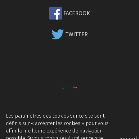
FACEBOOK
TWITTER
Les paramètres des cookies sur ce site sont
définis sur « accepter les cookies » pour vous
offrir la meilleure expérience de navigation
possible. Si vous continuez à utiliser ce site
Piccinini Macchine Srl - Via Brodolini 2 - Caccamo sul