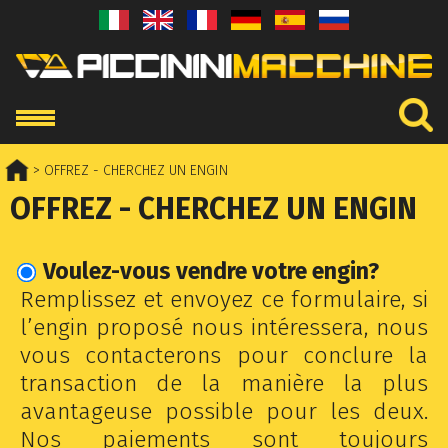
> OFFREZ - CHERCHEZ UN ENGIN
OFFREZ - CHERCHEZ UN ENGIN
Voulez-vous vendre votre engin?
Remplissez et envoyez ce formulaire, si
l’engin proposé nous intéressera, nous
vous contacterons pour conclure la
transaction de la manière la plus
avantageuse possible pour les deux.
Nos paiements sont toujours