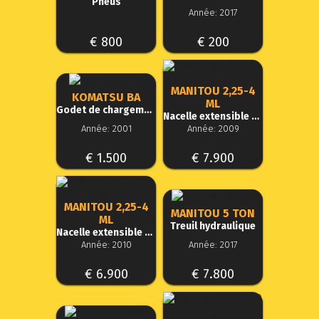
Pneus
Année: 2017
€ 800
€ 200
MANITOU 2,25-4
KOMATSU BA
ML
Godet de chargement
Nacelle extensible et orientable
Année: 2001
Année: 2009
€ 1.500
€ 7.900
MANITOU 2,25-4
MANITOU 5 TON
ML
Treuil hydraulique
Nacelle extensible et orientable
Année: 2010
Année: 2017
€ 6.900
€ 7.800