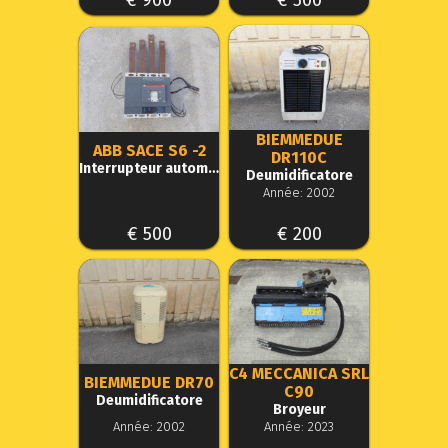
€ 900
€ 500
BIEMMEDUE
ABB SACE S6 -2
DR110C
Interrupteur automatique
Deumidificatore
Année: 2002
€ 500
€ 200
C4 MECCANICA SRL
BIEMMEDUE DR70
C90
Deumidificatore
Broyeur
Année: 2002
Année: 2023