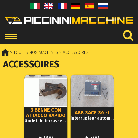
> TOUTES NOS MACHINES
> ACCESSOIRES
ACCESSOIRES
3 BENNE CON
ABB SACE S6 -1
ATTACCO RAPIDO
Interrupteur automatique
Godet de terrassement