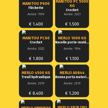
MANITOU PC 5000
MANITOU P600
KG
Fléchette
Crochet
Année: 1999
Année: 2021
€ 1.400
€ 1.500
MANITOU PC60
MERLO 1000 KG
Crochet
Nacelle porte-matériel
Année: 2022
Année: 1994
€ 1.800
€ 1.100
MERLO 4500 KG
MERLO A0844
Treuil hydraulique
Benna porta materiali
Année: 2019
Année: 2019
€ 8.400
€ 1.200
MERLO FB2P.ZM3
MERLO DBM3500