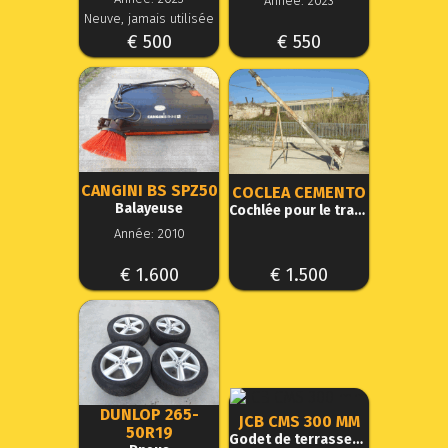
Année: 2023
Neuve, jamais utilisée
€ 500
€ 550
CANGINI BS SPZ50
COCLEA CEMENTO
Balayeuse
Cochlée pour le transport du béton
Année: 2010
€ 1.600
€ 1.500
DUNLOP 265-
JCB CMS 300 MM
50R19
Godet de terrassement