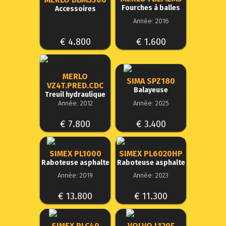
Fourches à balles
Accessoires
Année: 2016
€ 4.800
€ 1.600
MERLO
SIMA SPZ180
VZ4T.PRED.CDC
Balayeuse
Treuil hydraulique
Année: 2012
Année: 2025
€ 7.800
€ 3.400
SIMEX PL1000
SIMEX PL6020HP
Raboteuse asphalte
Raboteuse asphalte
Année: 2019
Année: 2023
€ 13.800
€ 11.300
SIMEX PLC40
VOLVO L120F