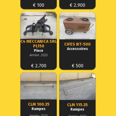
€ 100
€ 2.900
C4 MECCANICA SRL
CIFES NT-500
PL150
Accessoires
Pince
Année: 2023
€ 2.700
€ 500
CLM 100.35
CLM 115.35
Rampes
Rampes
Année: 2023