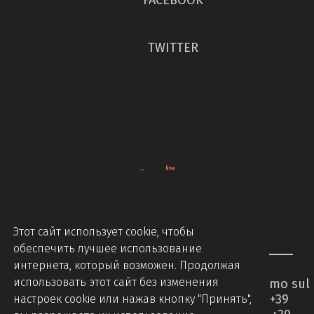
FACEBOOK
TWITTER
Этот сайт использует cookie, чтобы
обеспечить лучшее использование
интернета, который возможен. Продолжая
использовать этот сайт без изменения
Piccinini Macchine Srl - Via Brodolini 2 - Caccamo sul
Lago - 62020 Serrapetrona MC - Italy - Tel +39
настроек cookie или нажав кнопку "Принять",