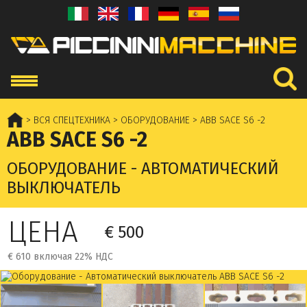
> ВСЯ СПЕЦТЕХНИКА
> ОБОРУДОВАНИЕ
> ABB SACE S6 -2
ABB SACE S6 -2
ОБОРУДОВАНИЕ - AВТОМАТИЧЕСКИЙ
ВЫКЛЮЧАТЕЛЬ
ЦЕНА
€ 500
€ 610 включая 22% НДС