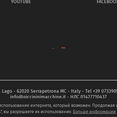
YOUTUBE
FACEBOO
ul Lago - 62020 Serrapetrona MC - Italy - Tel +39 07339
info@piccininimacchine.it
- НДС 01427710437
е использование интернета, который возможен. Продолжая и
Privacy Policy
Cookie Policy
", вы разрешаете их использование.
Больше информации