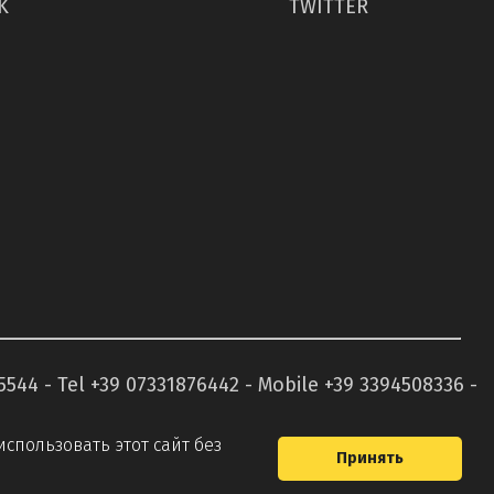
K
TWITTER
05544 - Tel +39 07331876442 - Mobile +39 3394508336 -
спользовать этот сайт без
Принять