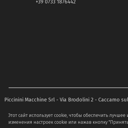
+39 0733 1876442
Piccinini Macchine Srl - Via Brodolini 2 - Caccamo s
Этот сайт использует cookie, чтобы обеспечить лучше
изменения настроек cookie или нажав кнопку "Принять