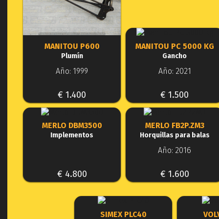
MANITOU P600
MANITOU PC 5000 KG
Plumín
Gancho
Año: 1999
Año: 2021
€ 1.400
€ 1.500
MERLO DBM3500
MERLO FB2P.ZM3
Implementos
Horquillas para balas
Año: 2016
€ 4.800
€ 1.600
SIMEX PLC40
VOL