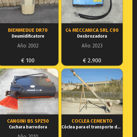
BIEMMEDUE DR70
C4 MECCANICA SRL C90
Deumidificatore
Desbrozadora
Año: 2002
Año: 2023
€ 100
€ 2.900
CANGINI BS SPZ50
COCLEA CEMENTO
Cuchara barredora
Cóclea para el transporte de hormigón
Año: 2010