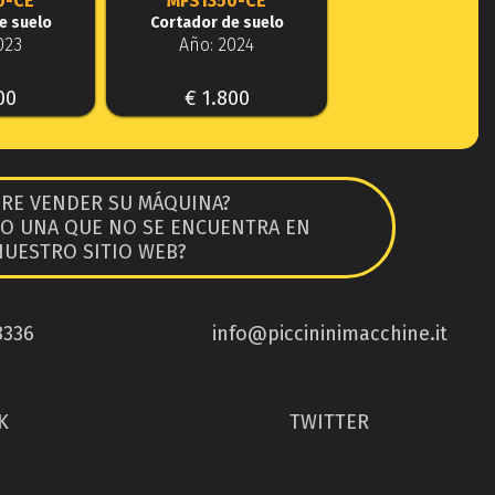
0-CE
MFS1350-CE
e suelo
Cortador de suelo
023
Año: 2024
00
€ 1.800
ERE VENDER SU MÁQUINA?
O UNA QUE NO SE ENCUENTRA EN
NUESTRO SITIO WEB?
8336
info@piccininimacchine.it
K
TWITTER