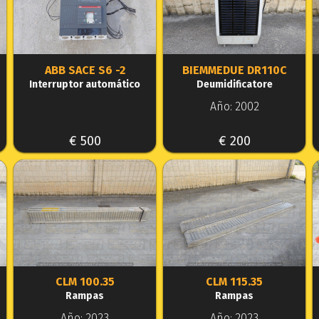
ABB SACE S6 -2
BIEMMEDUE DR110C
Interruptor automático
Deumidificatore
Año: 2002
€ 500
€ 200
CLM 100.35
CLM 115.35
Rampas
Rampas
Año: 2023
Año: 2023