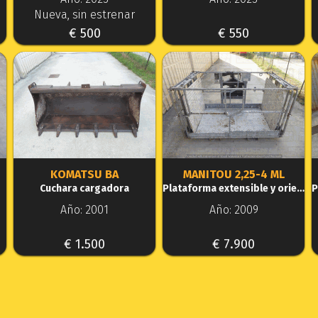
Nueva, sin estrenar
€ 500
€ 550
KOMATSU BA
MANITOU 2,25-4 ML
Cuchara cargadora
Plataforma extensible y orientable
Año: 2001
Año: 2009
€ 1.500
€ 7.900