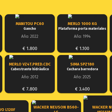
MANITOU PC60
MERLO 1000 KG
Gancho
Plataforma porta materiales
Año: 2022
Año: 1994
€ 1.800
€ 1.100
MERLO VZ4T.PRED.CDC
SIMA SPZ180
Cabestrante hidráulico
Cuchara barredora
Año: 2012
Año: 2025
€ 7.800
€ 3.400
WACKER NEUSON BS60-
WACKER 
VO L120F