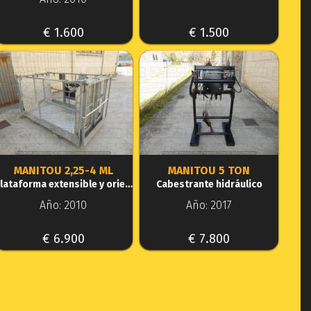
€ 1.600
€ 1.500
MANITOU 2,25-4 ML
MANITOU 5 TON
Plataforma extensible y orientable
Cabestrante hidráulico
Año: 2010
Año: 2017
€ 6.900
€ 7.800