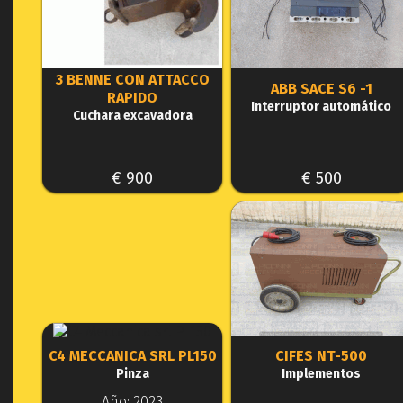
3 BENNE CON ATTACCO
ABB SACE S6 -1
RAPIDO
Interruptor automático
Cuchara excavadora
€ 900
€ 500
C4 MECCANICA SRL PL150
CIFES NT-500
Pinza
Implementos
Año: 2023