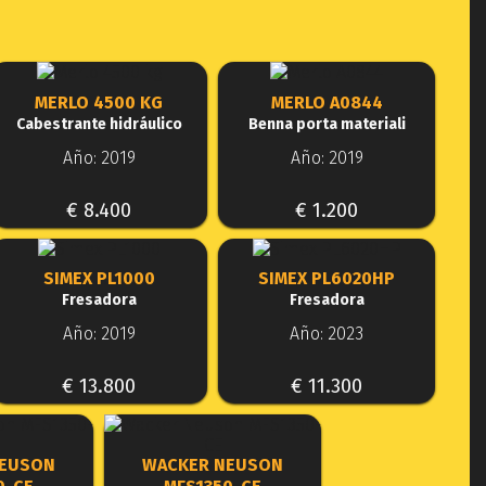
MERLO 4500 KG
MERLO A0844
Cabestrante hidráulico
Benna porta materiali
Año: 2019
Año: 2019
€ 8.400
€ 1.200
SIMEX PL1000
SIMEX PL6020HP
Fresadora
Fresadora
Año: 2019
Año: 2023
€ 13.800
€ 11.300
NEUSON
WACKER NEUSON