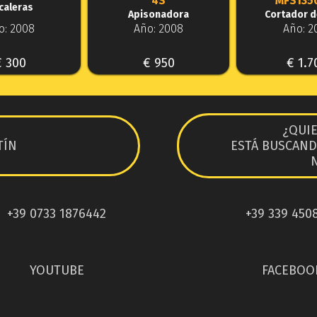
4S
MFS135
caleras
Apisonadora
Cortador d
o: 2008
Año: 2008
Año: 2
€ 300
€ 950
€ 1.7
¿QUI
TÍN
ESTÁ BUSCAND
+39 0733 1876442
+39 339 450
YOUTUBE
FACEBOO