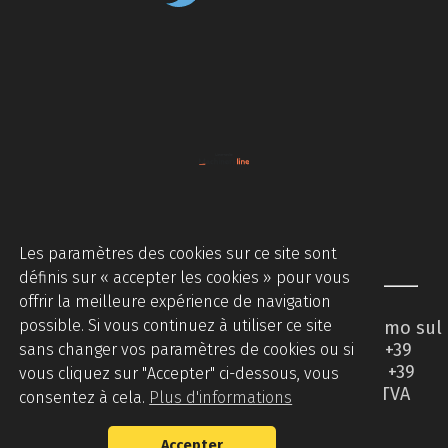
Les paramètres des cookies sur ce site sont
définis sur « accepter les cookies » pour vous
offrir la meilleure expérience de navigation
possible. Si vous continuez à utiliser ce site
Piccinini Macchine Srl - Via Brodolini 2 - Caccamo sul
Lago - 62020 Serrapetrona MC - Italy - Tel +39
sans changer vos paramètres de cookies ou si
0733905544 - Tel +39 07331876442 - Mobile +39
vous cliquez sur "Accepter" ci-dessous, vous
3394508336 -
info@piccininimacchine.it
- TVA
consentez à cela.
Plus d'informations
01427710437
Accepter