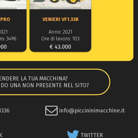
 PRO
VENIERI VF1.33B
2021
Anno: 2021
ro: 3496
Ore di lavoro: 103
000
€ 43.000
ENDERE LA TUA MACCHINA?
NDO UNA NON PRESENTE NEL SITO?
8336
info@piccininimacchine.it
K
TWITTER