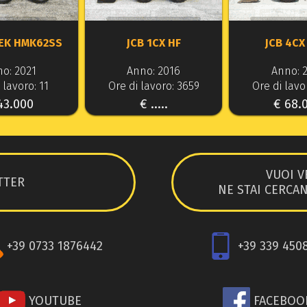
EK HMK62SS
JCB 1CX HF
JCB 4CX
o: 2021
Anno: 2016
Anno: 
 lavoro: 11
Ore di lavoro: 3659
Ore di lavo
43.000
€ .....
€ 68.
VUOI V
TTER
NE STAI CERCA
+39 0733 1876442
+39 339 450
YOUTUBE
FACEBOO