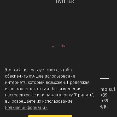
TWITTER
Этот сайт использует cookie, чтобы
обеспечить лучшее использование
интернета, который возможен. Продолжая
использовать этот сайт без изменения
Piccinini Macchine Srl - Via Brodolini 2 - Caccamo sul
Lago - 62020 Serrapetrona MC - Italy - Tel +39
настроек cookie или нажав кнопку "Принять",
0733905544 - Tel +39 07331876442 - Mobile +39
вы разрешаете их использование.
3394508336 -
info@piccininimacchine.it
- НДС
Больше информации
01427710437