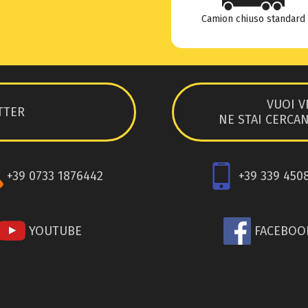
Camion chiuso standard
VUOI V
TTER
NE STAI CERCA
+39 0733 1876442
+39 339 450
YOUTUBE
FACEBOO