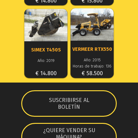
€ 14.800
€ 15.800
VERMEER RTX550
SIMEX T450S
Año: 2015
Año: 2019
Horas de trabajo: 136
€ 14.800
€ 58.500
SUSCRIBIRSE AL
BOLETÍN
¿QUIERE VENDER SU
MÁQUINA?