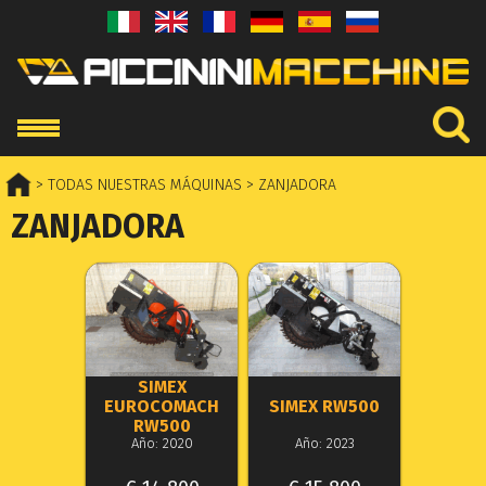
> TODAS NUESTRAS MÁQUINAS
> ZANJADORA
ZANJADORA
SIMEX
EUROCOMACH
SIMEX RW500
RW500
Año: 2020
Año: 2023